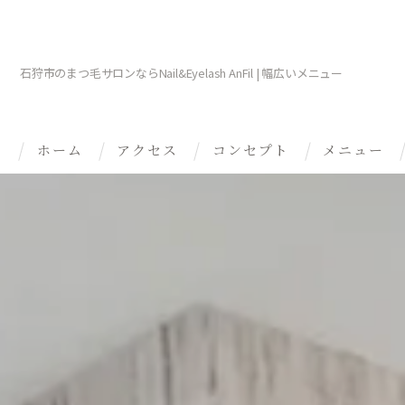
石狩市のまつ毛サロンならNail&Eyelash AnFil | 幅広いメニュー
ホーム
アクセス
コンセプト
メニュー