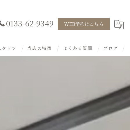
0133-62-9349
WEB予約はこちら
スタッフ
当店の特徴
よくある質問
ブログ
ネイル
まつ毛パーマ
まつ毛エクステ
アイブロウ
ケア