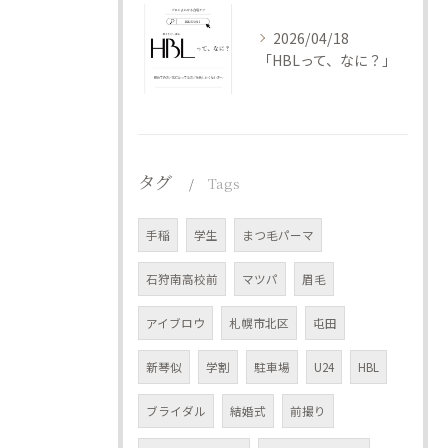
2026/04/18
「HBLって、なに？」
タグ
Tags
手稲
学生
まつ毛パーマ
石狩南高校前
マツパ
眉毛
アイブロウ
札幌市北区
屯田
新琴似
学割
駐車場
U24
HBL
ブライダル
結婚式
前撮り