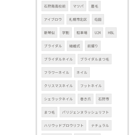
石狩南高校前
マツパ
眉毛
アイブロウ
札幌市北区
屯田
新琴似
学割
駐車場
U24
HBL
ブライダル
結婚式
前撮り
ブライダルネイル
ブライダルまつ毛
フラワーネイル
ネイル
クリスマスネイル
フットネイル
シェラックネイル
巻き爪
石狩市
まつ毛
パリジェンヌラッシュリフト
ハリウッドブロウリフト
ナチュラル