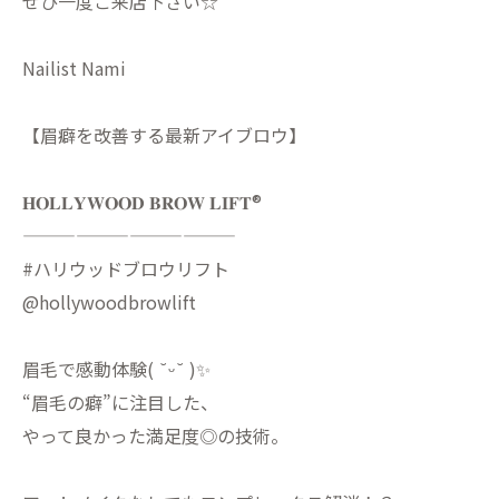
ぜひ一度ご来店下さい☆
Nailist Nami
【眉癖を改善する最新アイブロウ】
𝐇𝐎𝐋𝐋𝐘𝐖𝐎𝐎𝐃 𝐁𝐑𝐎𝐖 𝐋𝐈𝐅𝐓®︎
————————————
#ハリウッドブロウリフト
@hollywoodbrowlift
眉毛で感動体験( ˘ᵕ˘ )✨
“眉毛の癖”に注目した、
やって良かった満足度◎の技術。