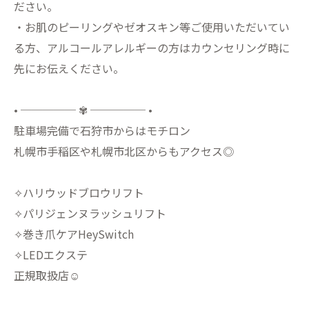
ださい。
・お肌のピーリングやゼオスキン等ご使用いただいてい
る方、アルコールアレルギーの方はカウンセリング時に
先にお伝えください。
• ───── ✾ ───── •
駐車場完備で石狩市からはモチロン
札幌市手稲区や札幌市北区からもアクセス◎
✧ハリウッドブロウリフト
✧パリジェンヌラッシュリフト
✧巻き爪ケアHeySwitch
✧LEDエクステ
正規取扱店☺︎