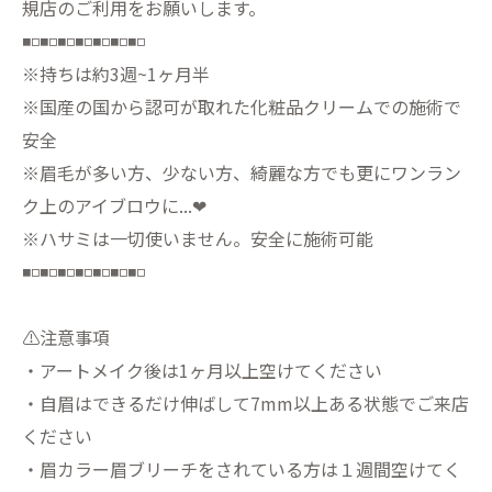
規店のご利用をお願いします。
◾️◽️◾️◽️◾️◽️◾️◽️◾️◽️◾️◽️◾️◽️
※持ちは約3週~1ヶ月半
※国産の国から認可が取れた化粧品クリームでの施術で
安全
※眉毛が多い方、少ない方、綺麗な方でも更にワンラン
ク上のアイブロウに...❤︎
※ハサミは一切使いません。安全に施術可能
◾️◽️◾️◽️◾️◽️◾️◽️◾️◽️◾️◽️◾️◽️
⚠️注意事項
・アートメイク後は1ヶ月以上空けてください
・自眉はできるだけ伸ばして7mm以上ある状態でご来店
ください
・眉カラー眉ブリーチをされている方は１週間空けてく