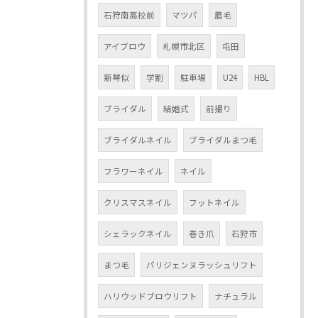
石狩南高校前
マツパ
眉毛
アイブロウ
札幌市北区
屯田
新琴似
学割
駐車場
U24
HBL
ブライダル
結婚式
前撮り
ブライダルネイル
ブライダルまつ毛
フラワーネイル
ネイル
クリスマスネイル
フットネイル
シェラックネイル
巻き爪
石狩市
まつ毛
パリジェンヌラッシュリフト
ハリウッドブロウリフト
ナチュラル