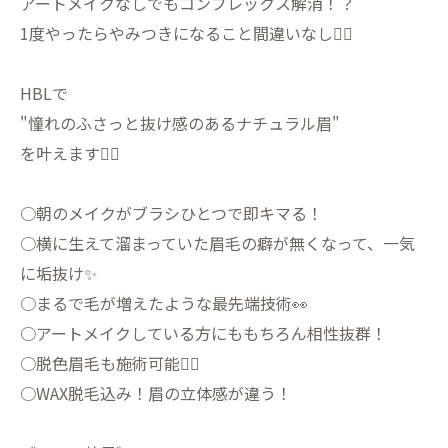
アートメイクなしでもコンプレックス解消！？
1度やったらやみつきになること間違いなし🙆‍♀️
HBLで
"憧れのふさっと抜け感のあるナチュラル眉"
を叶えます💁‍♀️
○朝のメイクがブラシひとつで即キマる！
○横に生えて溜まっていた眉毛の癖が無くなって、一気
に垢抜け✨
○まるで毛が増えたような最先端技術👀
○アートメイクしている方にももちろん相性抜群！
○脱色眉毛も施術可能🙆‍♀️
○WAX脱毛込み！眉の立体感が違う！