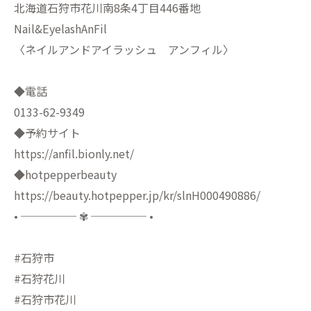
北海道石狩市花川南8条4丁目446番地
Nail&EyelashAnFil
〈ネイルアンドアイラッシュ アンフィル〉
◆電話
0133-62-9349
◆予約サイト
https://anfil.bionly.net/
◆hotpepperbeauty
https://beauty.hotpepper.jp/kr/slnH000490886/
• ───── ✾ ───── •
#石狩市
#石狩花川
#石狩市花川